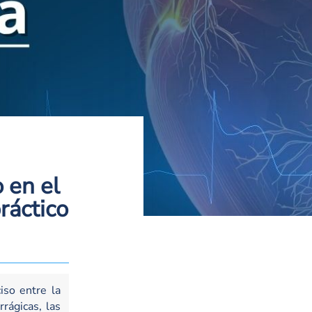
 en el
ráctico
iso entre la
rágicas, las