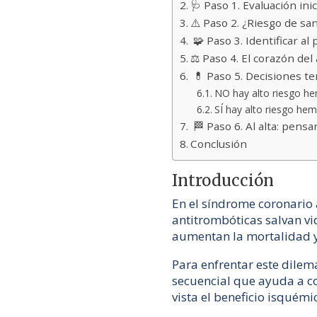
🩺 Paso 1. Evaluación inic
⚠️ Paso 2. ¿Riesgo de sa
🧩 Paso 3. Identificar al
⚖️ Paso 4. El corazón del
💊 Paso 5. Decisiones t
NO hay alto riesgo h
SÍ hay alto riesgo he
🏁 Paso 6. Al alta: pensa
Conclusión
Introducción
En el síndrome coronario 
antitrombóticas salvan v
aumentan la mortalidad y
Para enfrentar este dilem
secuencial que ayuda a co
vista el beneficio isquémi