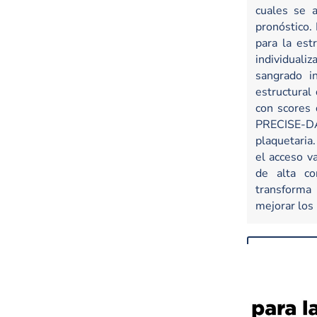
cuales se 
pronóstico.
para la est
individualiz
sangrado i
estructural
con scores 
PRECISE-DA
plaquetaria.
el acceso v
de alta co
transforma 
mejorar los
ver pdf