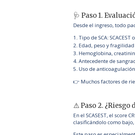
🩺 Paso 1. Evaluaci
Desde el ingreso, todo pa
Tipo de SCA: SCACEST 
Edad, peso y fragilidad
Hemoglobina, creatinina
Antecedente de sangrad
Uso de anticoagulación
👉 Muchos factores de rie
⚠️ Paso 2. ¿Riesgo 
En el SCASEST, el score C
clasificándolo como bajo,
Este paso es especialment