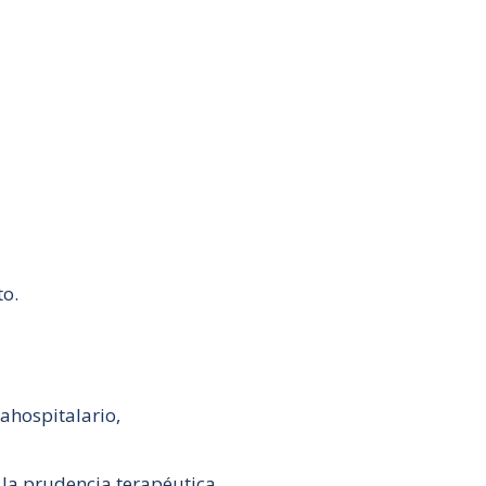
to.
ahospitalario,
 la prudencia terapéutica