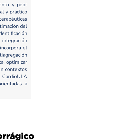
ento y peor
l y práctico
terapéuticas
stimación del
ntificación
 integración
incorpora el
iagregación
ca, optimizar
en contextos
o CardioULA
orientadas a