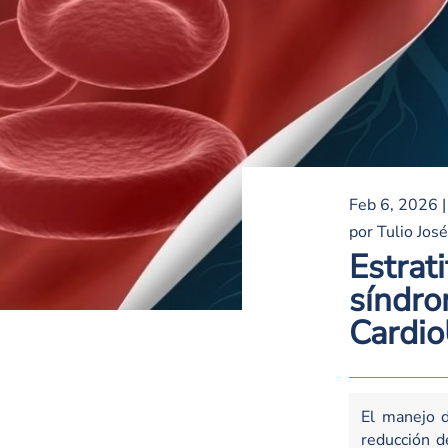
Feb 6, 2026
por
Tulio Jos
Estrat
síndro
Cardi
El manejo d
reducción d