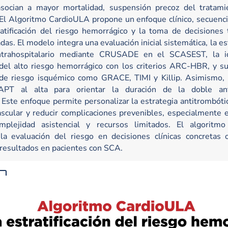
asocian a mayor mortalidad, suspensión precoz del tratami
 El Algoritmo CardioULA propone un enfoque clínico, secuencia
ratificación del riesgo hemorrágico y la toma de decisiones 
adas. El modelo integra una evaluación inicial sistemática, la e
ntrahospitalario mediante CRUSADE en el SCASEST, la ide
 del alto riesgo hemorrágico con los criterios ARC-HBR, y su
de riesgo isquémico como GRACE, TIMI y Killip. Asimismo, 
PT al alta para orientar la duración de la doble ant
 Este enfoque permite personalizar la estrategia antitrombóti
ascular y reducir complicaciones prevenibles, especialmente 
mplejidad asistencial y recursos limitados. El algoritm
la evaluación del riesgo en decisiones clínicas concretas 
 resultados en pacientes con SCA.